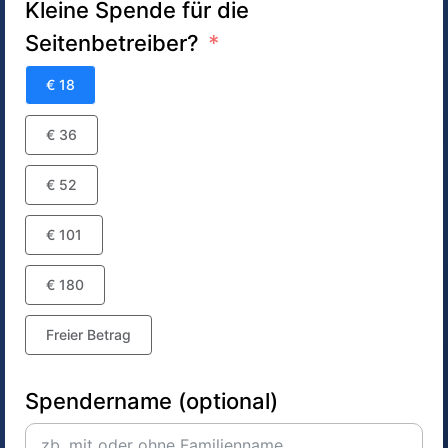
Kleine Spende für die
Seitenbetreiber?
€ 18
€ 36
€ 52
€ 101
€ 180
Freier Betrag
Spendername (optional)