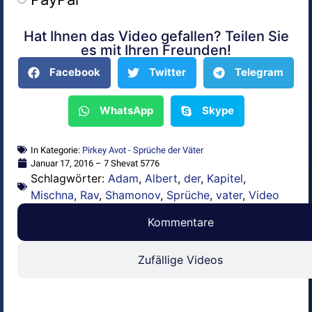
Hat Ihnen das Video gefallen? Teilen Sie
Alternative:
es mit Ihren Freunden!
Facebook
Twitter
Telegram
WhatsApp
Skype
In Kategorie:
Pirkey Avot - Sprüche der Väter
Januar 17, 2016 – 7 Shevat 5776
Schlagwörter:
Adam
,
Albert
,
der
,
Kapitel
,
Mischna
,
Rav
,
Shamonov
,
Sprüche
,
vater
,
Video
Kommentare
Zufällige Videos