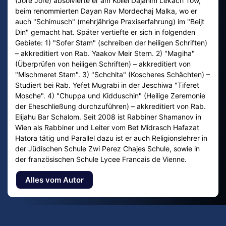
(Jore Jore) absolvierte er am Kollel Dajanim Lekach Tow,
beim renommierten Dayan Rav Mordechaj Malka, wo er
auch "Schimusch" (mehrjährige Praxiserfahrung) im "Beijt
Din" gemacht hat. Später vertiefte er sich in folgenden
Gebiete: 1) "Sofer Stam" (schreiben der heiligen Schriften)
– akkreditiert von Rab. Yaakov Meir Stern. 2) "Magiha"
(Überprüfen von heiligen Schriften) – akkreditiert von
"Mischmeret Stam". 3) "Schchita" (Koscheres Schächten) –
Studiert bei Rab. Yefet Mugrabi in der Jeschiwa "Tiferet
Mosche". 4) "Chuppa und Kidduschin" (Heilige Zeremonie
der Eheschließung durchzuführen) – akkreditiert von Rab.
Elijahu Bar Schalom. Seit 2008 ist Rabbiner Shamanov in
Wien als Rabbiner und Leiter vom Bet Midrasch Hafazat
Hatora tätig und Parallel dazu ist er auch Religionslehrer in
der Jüdischen Schule Zwi Perez Chajes Schule, sowie in
der französischen Schule Lycee Francais de Vienne.
Alles vom Autor