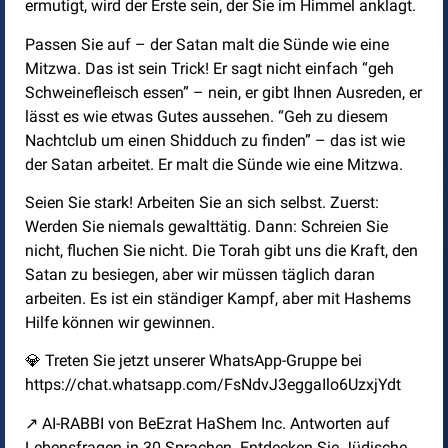
ermutigt, wird der Erste sein, der Sie im Himmel anklagt.
Passen Sie auf – der Satan malt die Sünde wie eine
Mitzwa. Das ist sein Trick! Er sagt nicht einfach “geh
Schweinefleisch essen” – nein, er gibt Ihnen Ausreden, er
lässt es wie etwas Gutes aussehen. “Geh zu diesem
Nachtclub um einen Shidduch zu finden” – das ist wie
der Satan arbeitet. Er malt die Sünde wie eine Mitzwa.
Seien Sie stark! Arbeiten Sie an sich selbst. Zuerst:
Werden Sie niemals gewalttätig. Dann: Schreien Sie
nicht, fluchen Sie nicht. Die Torah gibt uns die Kraft, den
Satan zu besiegen, aber wir müssen täglich daran
arbeiten. Es ist ein ständiger Kampf, aber mit Hashems
Hilfe können wir gewinnen.
💎 Treten Sie jetzt unserer WhatsApp-Gruppe bei
https://chat.whatsapp.com/FsNdvJ3eggaIlo6UzxjYdt
↗️ AI-RABBI von BeEzrat HaShem Inc. Antworten auf
Lebensfragen in 30 Sprachen. Entdecken Sie Jüdische