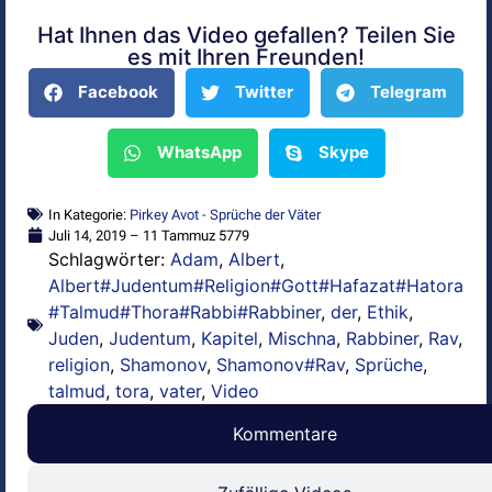
Hat Ihnen das Video gefallen? Teilen Sie
Alternative:
es mit Ihren Freunden!
Facebook
Twitter
Telegram
WhatsApp
Skype
In Kategorie:
Pirkey Avot - Sprüche der Väter
Juli 14, 2019 – 11 Tammuz 5779
Schlagwörter:
Adam
,
Albert
,
Albert#Judentum#Religion#Gott#Hafazat#Hatora
#Talmud#Thora#Rabbi#Rabbiner
,
der
,
Ethik
,
Juden
,
Judentum
,
Kapitel
,
Mischna
,
Rabbiner
,
Rav
,
religion
,
Shamonov
,
Shamonov#Rav
,
Sprüche
,
talmud
,
tora
,
vater
,
Video
Kommentare