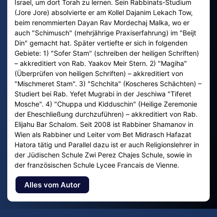
Israel, um dort Torah zu lernen. Sein Rabbinats-Studium
(Jore Jore) absolvierte er am Kollel Dajanim Lekach Tow,
beim renommierten Dayan Rav Mordechaj Malka, wo er
auch "Schimusch" (mehrjährige Praxiserfahrung) im "Beijt
Din" gemacht hat. Später vertiefte er sich in folgenden
Gebiete: 1) "Sofer Stam" (schreiben der heiligen Schriften)
– akkreditiert von Rab. Yaakov Meir Stern. 2) "Magiha"
(Überprüfen von heiligen Schriften) – akkreditiert von
"Mischmeret Stam". 3) "Schchita" (Koscheres Schächten) –
Studiert bei Rab. Yefet Mugrabi in der Jeschiwa "Tiferet
Mosche". 4) "Chuppa und Kidduschin" (Heilige Zeremonie
der Eheschließung durchzuführen) – akkreditiert von Rab.
Elijahu Bar Schalom. Seit 2008 ist Rabbiner Shamanov in
Wien als Rabbiner und Leiter vom Bet Midrasch Hafazat
Hatora tätig und Parallel dazu ist er auch Religionslehrer in
der Jüdischen Schule Zwi Perez Chajes Schule, sowie in
der französischen Schule Lycee Francais de Vienne.
Alles vom Autor