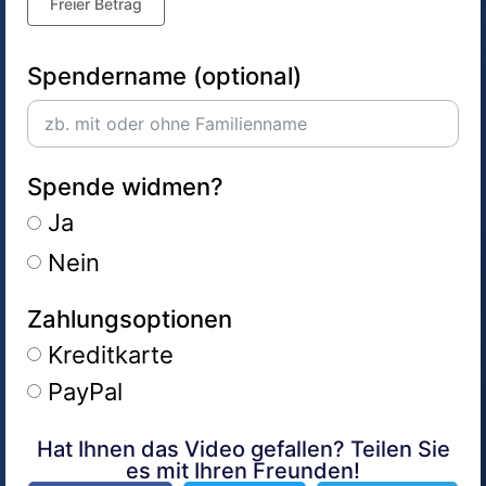
Freier Betrag
Spendername (optional)
Spende widmen?
Ja
Nein
Zahlungsoptionen
Kreditkarte
PayPal
Hat Ihnen das Video gefallen? Teilen Sie
Alternative:
es mit Ihren Freunden!