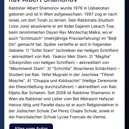
Rabbiner Albert Shamonov wurde 1976 in Usbekistan
geboren und ist in Wien aufgewachsen. 1997 zog er nach
Israel, um dort Torah zu lernen. Sein Rabbinats-Studium
(Jore Jore) absolvierte er am Kollel Dajanim Lekach Tow,
beim renommierten Dayan Rav Mordechaj Malka, wo er
auch "Schimusch" (mehrjährige Praxiserfahrung) im "Beijt
Din" gemacht hat. Später vertiefte er sich in folgenden
Gebiete: 1) "Sofer Stam" (schreiben der heiligen Schriften)
– akkreditiert von Rab. Yaakov Meir Stern. 2) "Magiha"
(Überprüfen von heiligen Schriften) – akkreditiert von
"Mischmeret Stam". 3) "Schchita" (Koscheres Schächten) –
Studiert bei Rab. Yefet Mugrabi in der Jeschiwa "Tiferet
Mosche". 4) "Chuppa und Kidduschin" (Heilige Zeremonie
der Eheschließung durchzuführen) – akkreditiert von Rab.
Elijahu Bar Schalom. Seit 2008 ist Rabbiner Shamanov in
Wien als Rabbiner und Leiter vom Bet Midrasch Hafazat
Hatora tätig und Parallel dazu ist er auch Religionslehrer in
der Jüdischen Schule Zwi Perez Chajes Schule, sowie in
der französischen Schule Lycee Francais de Vienne.
Alles vom Autor