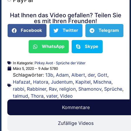
Hat Ihnen das Video gefallen? Teilen Sie
Alternative:
es mit Ihren Freunden!
Facebook
Twitter
Telegram
WhatsApp
Skype
In Kategorie:
Pirkey Avot - Sprüche der Väter
März 5, 2020 – 9 Adar 5780
Schlagwörter:
13b
,
Adam
,
Albert
,
der
,
Gott
,
Hafazat
,
Hatora
,
Judentum
,
Kapitel
,
Mischna
,
rabbi
,
Rabbiner
,
Rav
,
religion
,
Shamonov
,
Sprüche
,
talmud
,
Thora
,
vater
,
Video
Kommentare
Zufällige Videos