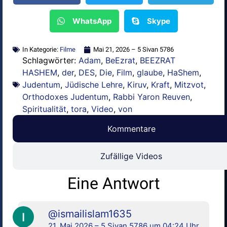
WhatsApp
Skype
In Kategorie:
Filme
Mai 21, 2026 – 5 Sivan 5786
Schlagwörter:
Adam
,
BeEzrat
,
BEEZRAT
HASHEM
,
der
,
DES
,
Die
,
Film
,
glaube
,
HaShem
,
Judentum
,
Jüdische Lehre
,
Kiruv
,
Kraft
,
Mitzvot
,
Orthodoxes Judentum
,
Rabbi Yaron Reuven
,
Spiritualität
,
tora
,
Video
,
von
Kommentare
Zufällige Videos
Eine Antwort
@ismailislam1635
21. Mai 2026 – 5 Sivan 5786 um 04:24 Uhr