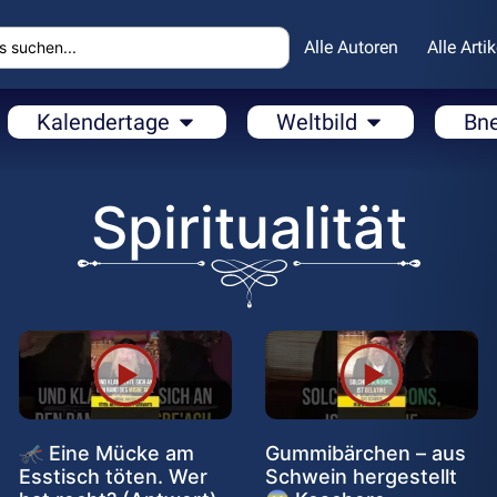
Alle Autoren
Alle Artik
Kalendertage
Weltbild
Bn
Spiritualität
🦟 Eine Mücke am
Gummibärchen – aus
Esstisch töten. Wer
Schwein hergestellt