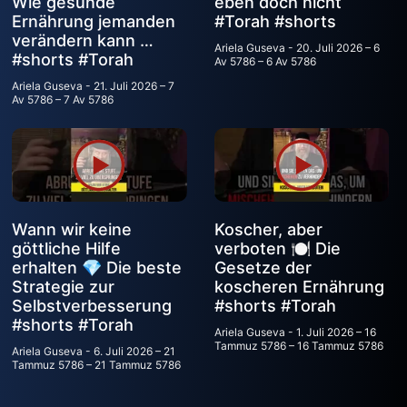
Wie gesunde
eben doch nicht
Ernährung jemanden
#Torah #shorts
verändern kann …
Ariela Guseva
20. Juli 2026 – 6
#shorts #Torah
Av 5786 – 6 Av 5786
Ariela Guseva
21. Juli 2026 – 7
Av 5786 – 7 Av 5786
Wann wir keine
Koscher, aber
göttliche Hilfe
verboten 🍽️ Die
erhalten 💎 Die beste
Gesetze der
Strategie zur
koscheren Ernährung
Selbstverbesserung
#shorts #Torah
#shorts #Torah
Ariela Guseva
1. Juli 2026 – 16
Tammuz 5786 – 16 Tammuz 5786
Ariela Guseva
6. Juli 2026 – 21
Tammuz 5786 – 21 Tammuz 5786