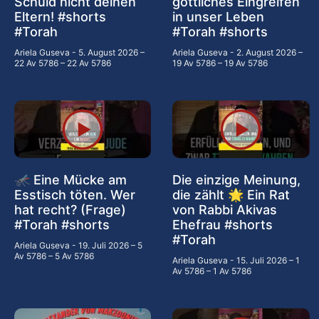
Schuld nicht deinen
göttliches Eingreifen
Eltern! #shorts
in unser Leben
#Torah
#Torah #shorts
Ariela Guseva
5. August 2026 –
Ariela Guseva
2. August 2026 –
22 Av 5786 – 22 Av 5786
19 Av 5786 – 19 Av 5786
🦟 Eine Mücke am
Die einzige Meinung,
Esstisch töten. Wer
die zählt 🌟 Ein Rat
hat recht? (Frage)
von Rabbi Akivas
#Torah #shorts
Ehefrau #shorts
#Torah
Ariela Guseva
19. Juli 2026 – 5
Av 5786 – 5 Av 5786
Ariela Guseva
15. Juli 2026 – 1
Av 5786 – 1 Av 5786