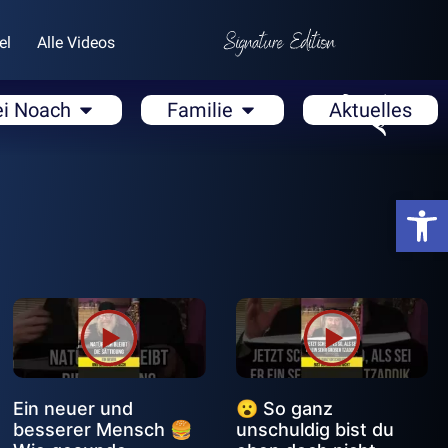
el
Alle Videos
ei Noach
Familie
Aktuelles
Open
Ein neuer und
😮 So ganz
besserer Mensch 🍔
unschuldig bist du