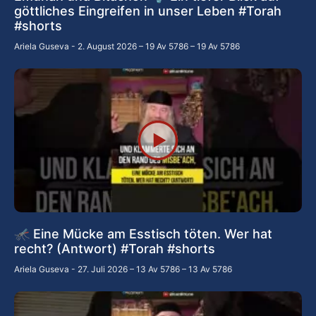
göttliches Eingreifen in unser Leben #Torah
#shorts
Ariela Guseva
2. August 2026 – 19 Av 5786 – 19 Av 5786
🦟 Eine Mücke am Esstisch töten. Wer hat
recht? (Antwort) #Torah #shorts
Ariela Guseva
27. Juli 2026 – 13 Av 5786 – 13 Av 5786