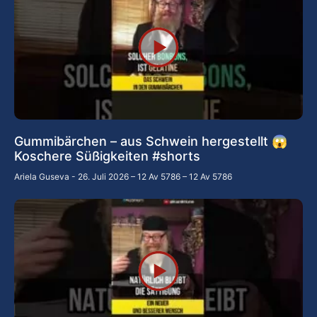
Gummibärchen – aus Schwein hergestellt 😱
Koschere Süßigkeiten #shorts
Ariela Guseva
26. Juli 2026 – 12 Av 5786 – 12 Av 5786