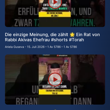
Die einzige Meinung, die zählt 🌟 Ein Rat von
Rabbi Akivas Ehefrau #shorts #Torah
Ariela Guseva
15. Juli 2026 – 1 Av 5786 – 1 Av 5786