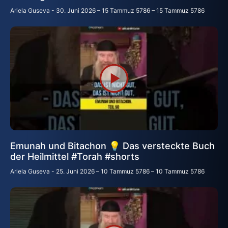
Ariela Guseva
30. Juni 2026 – 15 Tammuz 5786 – 15 Tammuz 5786
Emunah und Bitachon 💡 Das versteckte Buch
der Heilmittel #Torah #shorts
Ariela Guseva
25. Juni 2026 – 10 Tammuz 5786 – 10 Tammuz 5786