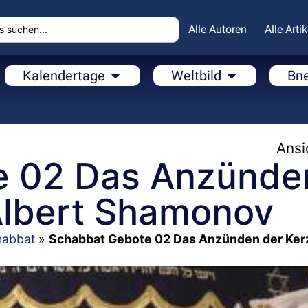
Alle Autoren
Alle Artik
Kalendertage
Weltbild
Bn
Ansi
e 02 Das Anzünde
Albert Shamonov
habbat
»
Schabbat Gebote 02 Das Anzünden der Ker