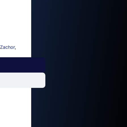
 Zachor
,