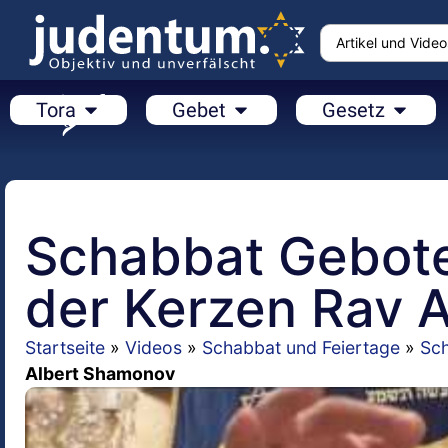
Tora
Gebet
Gesetz
Schabbat Gebot
der Kerzen Rav 
Startseite
»
Videos
»
Schabbat und Feiertage
»
Sc
Albert Shamonov