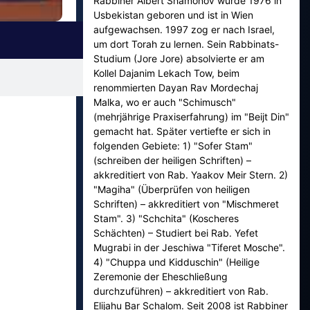
Rabbiner Albert Shamonov wurde 1976 in
Usbekistan geboren und ist in Wien
aufgewachsen. 1997 zog er nach Israel,
um dort Torah zu lernen. Sein Rabbinats-
Studium (Jore Jore) absolvierte er am
Kollel Dajanim Lekach Tow, beim
renommierten Dayan Rav Mordechaj
Malka, wo er auch "Schimusch"
(mehrjährige Praxiserfahrung) im "Beijt Din"
gemacht hat. Später vertiefte er sich in
folgenden Gebiete: 1) "Sofer Stam"
(schreiben der heiligen Schriften) –
akkreditiert von Rab. Yaakov Meir Stern. 2)
"Magiha" (Überprüfen von heiligen
Schriften) – akkreditiert von "Mischmeret
Stam". 3) "Schchita" (Koscheres
Schächten) – Studiert bei Rab. Yefet
Mugrabi in der Jeschiwa "Tiferet Mosche".
4) "Chuppa und Kidduschin" (Heilige
Zeremonie der Eheschließung
durchzuführen) – akkreditiert von Rab.
Elijahu Bar Schalom. Seit 2008 ist Rabbiner