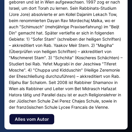
geboren und ist in Wien aufgewachsen. 1997 zog er nach
Israel, um dort Torah zu lernen. Sein Rabbinats-Studium
(Jore Jore) absolvierte er am Kollel Dajanim Lekach Tow,
beim renommierten Dayan Rav Mordechaj Malka, wo er
auch "Schimusch" (mehrjährige Praxiserfahrung) im "Beijt
Din" gemacht hat. Später vertiefte er sich in folgenden
Gebiete: 1) "Sofer Stam" (schreiben der heiligen Schriften)
– akkreditiert von Rab. Yaakov Meir Stern. 2) "Magiha"
(Überprüfen von heiligen Schriften) – akkreditiert von
"Mischmeret Stam". 3) "Schchita" (Koscheres Schächten) –
Studiert bei Rab. Yefet Mugrabi in der Jeschiwa "Tiferet
Mosche". 4) "Chuppa und Kidduschin" (Heilige Zeremonie
der Eheschließung durchzuführen) – akkreditiert von Rab.
Elijahu Bar Schalom. Seit 2008 ist Rabbiner Shamanov in
Wien als Rabbiner und Leiter vom Bet Midrasch Hafazat
Hatora tätig und Parallel dazu ist er auch Religionslehrer in
der Jüdischen Schule Zwi Perez Chajes Schule, sowie in
der französischen Schule Lycee Francais de Vienne.
Alles vom Autor