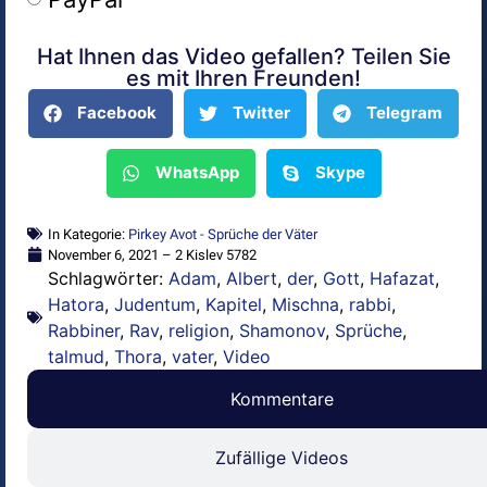
Hat Ihnen das Video gefallen? Teilen Sie
Alternative:
es mit Ihren Freunden!
Facebook
Twitter
Telegram
WhatsApp
Skype
In Kategorie:
Pirkey Avot - Sprüche der Väter
November 6, 2021 – 2 Kislev 5782
Schlagwörter:
Adam
,
Albert
,
der
,
Gott
,
Hafazat
,
Hatora
,
Judentum
,
Kapitel
,
Mischna
,
rabbi
,
Rabbiner
,
Rav
,
religion
,
Shamonov
,
Sprüche
,
talmud
,
Thora
,
vater
,
Video
Kommentare
Zufällige Videos