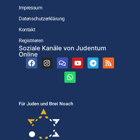
Impressum
Datenschutzerklärung
Kontakt
Registrieren
Soziale Kanäle von Judentum
Online
Für Juden und Bnei Noach