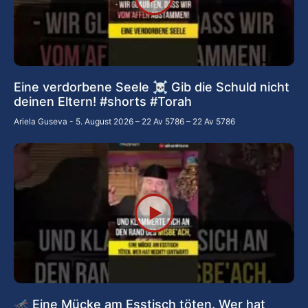
Eine verdorbene Seele ☠️ Gib die Schuld nicht
deinen Eltern! #shorts #Torah
Ariela Guseva
5. August 2026 – 22 Av 5786 – 22 Av 5786
🦟 Eine Mücke am Esstisch töten. Wer hat