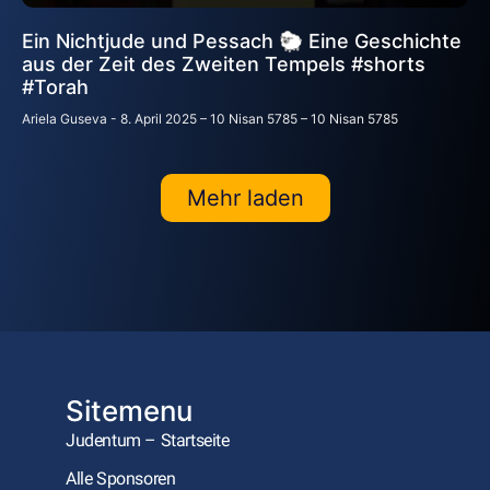
Ein Nichtjude und Pessach 🐑 Eine Geschichte
aus der Zeit des Zweiten Tempels #shorts
#Torah
Ariela Guseva
8. April 2025 – 10 Nisan 5785 – 10 Nisan 5785
Mehr laden
Sitemenu
Judentum – Startseite
Alle Sponsoren