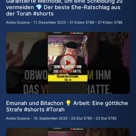
Garantierte Methode, um eine Scheidung zu
vermeiden 💎 Der beste Ehe-Ratschlag aus
der Torah #shorts
Ariela Guseva
11. Dezember 2025 – 21 Kislev 5786 – 21 Kislev 5786
Emunah und Bitachon 💡 Arbeit: Eine göttliche
Strafe #shorts #Torah
Ariela Guseva
16. September 2025 – 23 Elul 5785 – 23 Elul 5785