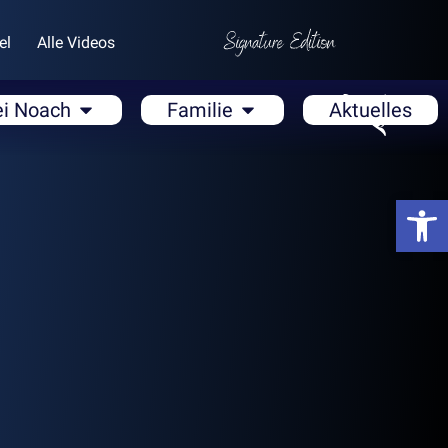
el
Alle Videos
ei Noach
Familie
Aktuelles
Open