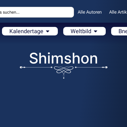
Alle Autoren
Alle Artik
Kalendertage
Weltbild
Bn
Shimshon