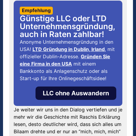
Empfehlung
Günstige LLC oder LTD
Unternehmensgründung,
auch in Raten zahlbar!
Anonyme Unternehmensgründung in den
USA!
LTD Gründung in Dublin, Irland
, mit
offizieller Dublin-Adresse.
Gründen Sie
eine Firma in den USA
mit einem
Bankkonto als Anlagenschutz oder als
Start-up für Ihre Onlinegeschäftsidee!
LLC ohne Auswandern
Je weiter wir uns in den Dialog vertiefen und je
mehr wir die Geschichte mit Raschis Erklärung
lesen, desto deutlicher wird, dass sich alles um
Bilaam drehte und er nur an “mich, mich, mich”