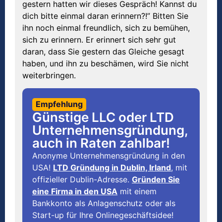
gestern hatten wir dieses Gespräch! Kannst du
dich bitte einmal daran erinnern?!” Bitten Sie
ihn noch einmal freundlich, sich zu bemühen,
sich zu erinnern. Er erinnert sich sehr gut
daran, dass Sie gestern das Gleiche gesagt
haben, und ihn zu beschämen, wird Sie nicht
weiterbringen.
Empfehlung
Günstige LLC oder LTD
Unternehmensgründung,
auch in Raten zahlbar!
Anonyme Unternehmensgründung in den
USA!
LTD Gründung in Dublin, Irland
, mit
offizieller Dublin-Adresse.
Gründen Sie
eine Firma in den USA
mit einem
Bankkonto als Anlagenschutz oder als
Start-up für Ihre Onlinegeschäftsidee!