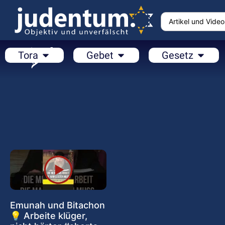
Tora
Gebet
Gesetz
Emunah und Bitachon
💡 Arbeite klüger,