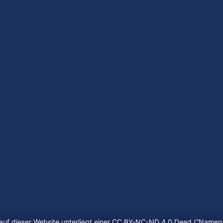
auf dieser Website unterliegt einer CC BY-NC-ND 4.0 Deed (“
Namens