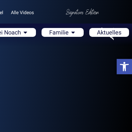
el
Alle Videos
ei Noach
Familie
Aktuelles
Open