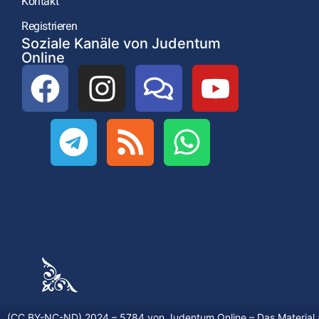
Kontakt
Registrieren
Soziale Kanäle von Judentum
Online
(CC BY-NC-ND) 2024 – 5784 von
Judentum.Online
– Das Material 