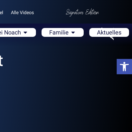
el
Alle Videos
ei Noach
Familie
Aktuelles
t
Open