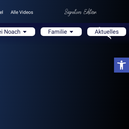
el
Alle Videos
ei Noach
Familie
Aktuelles
Open