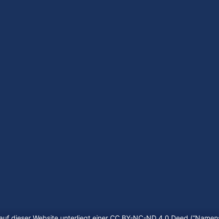
auf dieser Website unterliegt einer CC BY-NC-ND 4.0 Deed (“
Namens