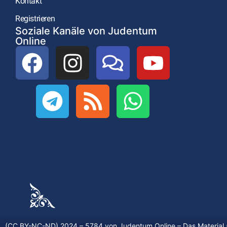
Kontakt
Registrieren
Soziale Kanäle von Judentum
Online
(CC BY-NC-ND) 2024 – 5784 von
Judentum.Online
– Das Material 