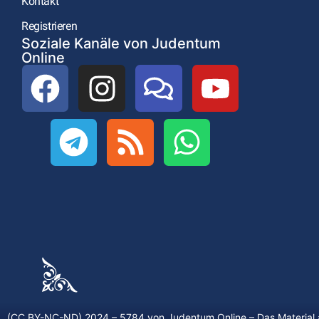
Kontakt
Registrieren
Soziale Kanäle von Judentum
Online
(CC BY-NC-ND) 2024 – 5784 von
Judentum.Online
– Das Material 