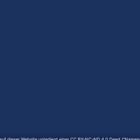
auf dieser Website unterliegt einer CC BY-NC-ND 4.0 Deed (“
Namens