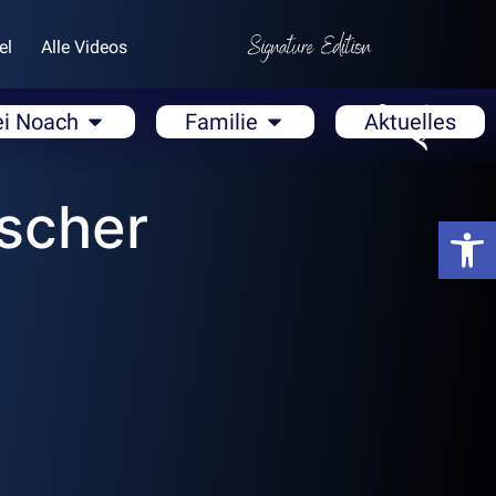
el
Alle Videos
ei Noach
Familie
Aktuelles
scher
Open