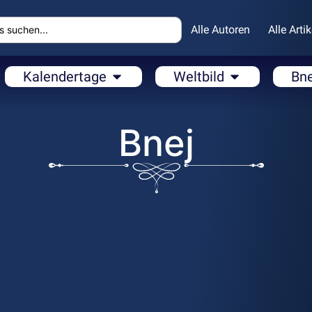
Alle Autoren
Alle Artik
Kalendertage
Weltbild
Bn
Bnej