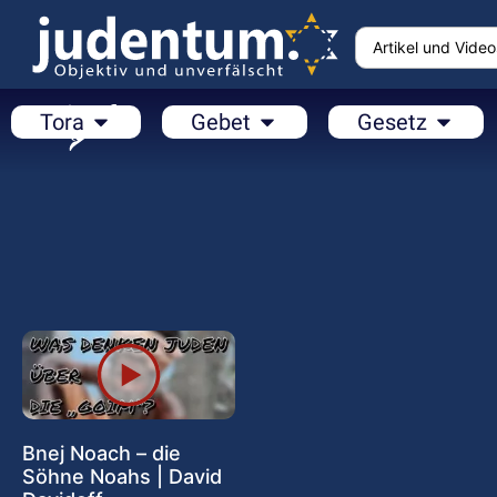
Tora
Gebet
Gesetz
Bnej Noach – die
Söhne Noahs | David