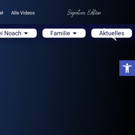
el
Alle Videos
ei Noach
Familie
Aktuelles
Open