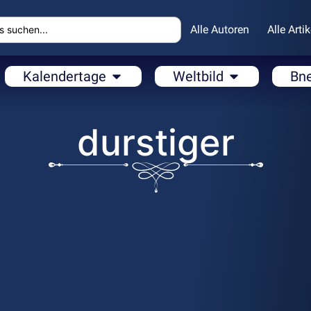
Alle Autoren
Alle Artik
Kalendertage
Weltbild
Bn
durstiger