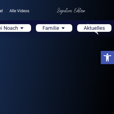
el
Alle Videos
ei Noach
Familie
Aktuelles
Open