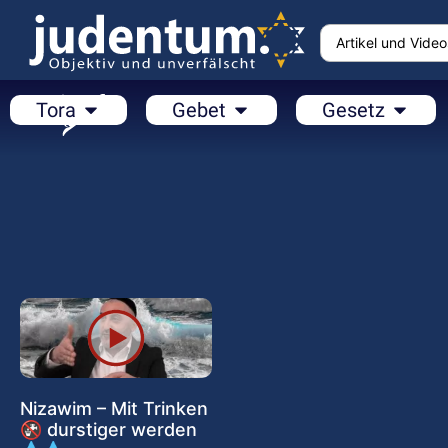
Tora
Gebet
Gesetz
Nizawim – Mit Trinken
🚱 durstiger werden