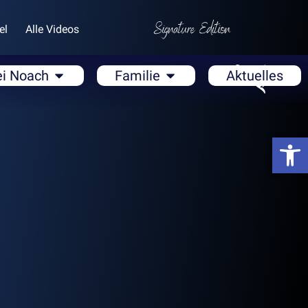
el
Alle Videos
ei Noach
Familie
Aktuelles
Open