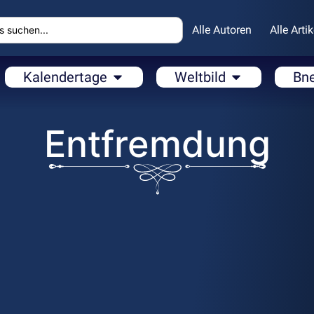
Alle Autoren
Alle Artik
Kalendertage
Weltbild
Bn
Entfremdung