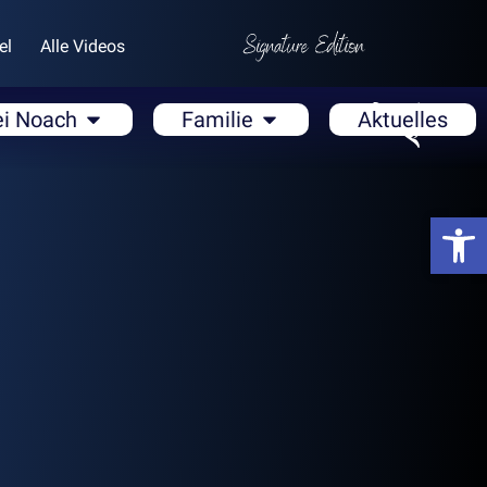
el
Alle Videos
ei Noach
Familie
Aktuelles
Open