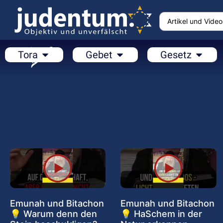
Tora
Gebet
Gesetz
Emunah und Bitachon
Emunah und Bitachon
💡 Warum denn den
💡 HaSchem in der