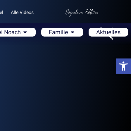
el
Alle Videos
ei Noach
Familie
Aktuelles
Open