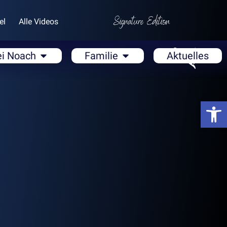
el
Alle Videos
ei Noach
Familie
Aktuelles
Open