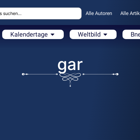
Alle Autoren
Alle Artik
Kalendertage
Weltbild
Bn
gar