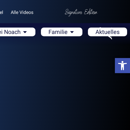
el
Alle Videos
ei Noach
Familie
Aktuelles
Open