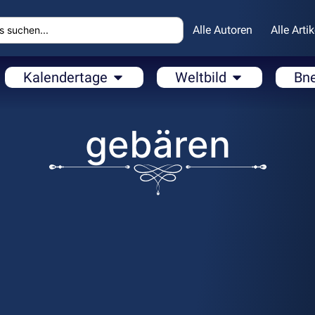
Alle Autoren
Alle Artik
Kalendertage
Weltbild
Bn
gebären