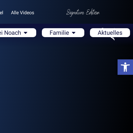
el
Alle Videos
ei Noach
Familie
Aktuelles
Open