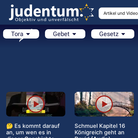
Tora
Gebet
Gesetz
🤔 Es kommt darauf
Schmuel Kapitel 16
an, um wen es in
Königreich geht an