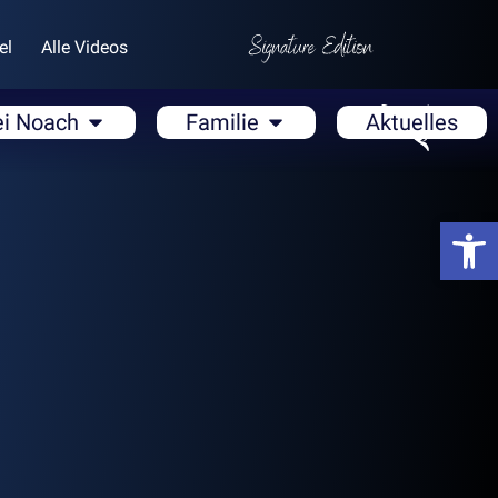
el
Alle Videos
ei Noach
Familie
Aktuelles
Open