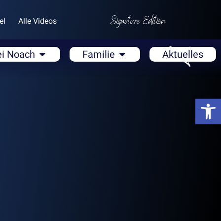
el
Alle Videos
ei Noach
Familie
Aktuelles
Open