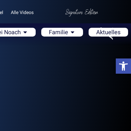
el
Alle Videos
ei Noach
Familie
Aktuelles
Open