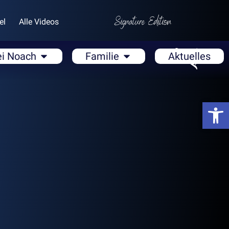
el
Alle Videos
ei Noach
Familie
Aktuelles
Open