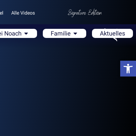
el
Alle Videos
ei Noach
Familie
Aktuelles
Open