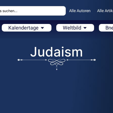
Alle Autoren
Alle Artik
Kalendertage
Weltbild
Bn
Judaism