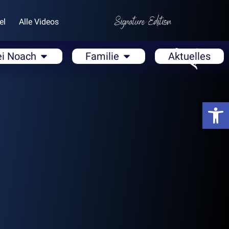
el
Alle Videos
ei Noach
Familie
Aktuelles
Open