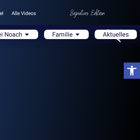
el
Alle Videos
ei Noach
Familie
Aktuelles
Open