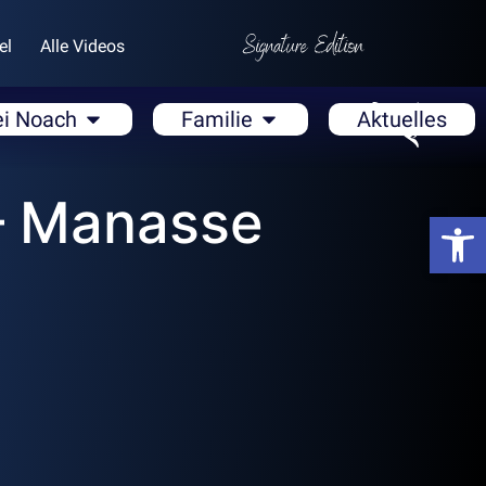
el
Alle Videos
ei Noach
Familie
Aktuelles
– Manasse
Open