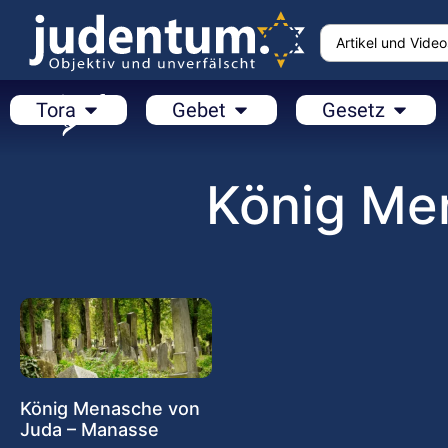
Tora
Gebet
Gesetz
König Me
König Menasche von
Juda – Manasse