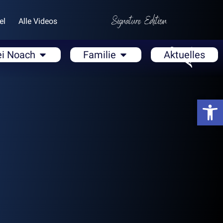
el
Alle Videos
ei Noach
Familie
Aktuelles
Open