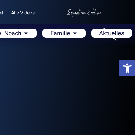
el
Alle Videos
ei Noach
Familie
Aktuelles
Open