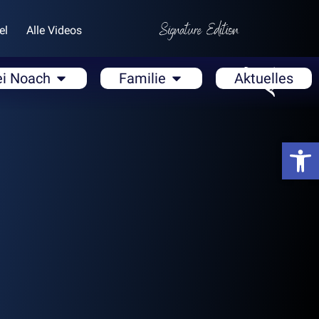
el
Alle Videos
ei Noach
Familie
Aktuelles
Open