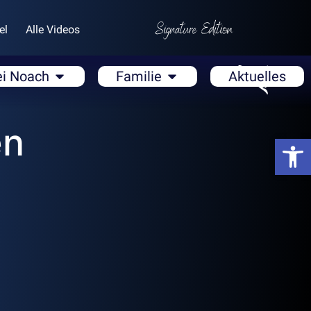
el
Alle Videos
ei Noach
Familie
Aktuelles
en
Open