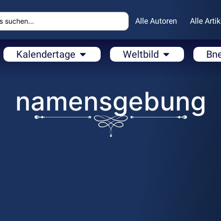
Alle Autoren
Alle Artik
Kalendertage
Weltbild
Bn
namensgebung