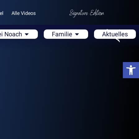
el
Alle Videos
ei Noach
Familie
Aktuelles
Open