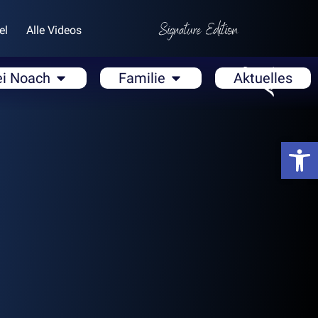
el
Alle Videos
ei Noach
Familie
Aktuelles
Open