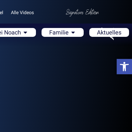
el
Alle Videos
ei Noach
Familie
Aktuelles
Open