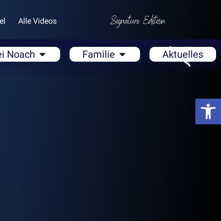
el
Alle Videos
ei Noach
Familie
Aktuelles
Open