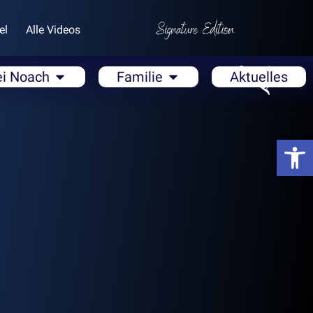
el
Alle Videos
ei Noach
Familie
Aktuelles
Open