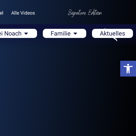
el
Alle Videos
ei Noach
Familie
Aktuelles
Open