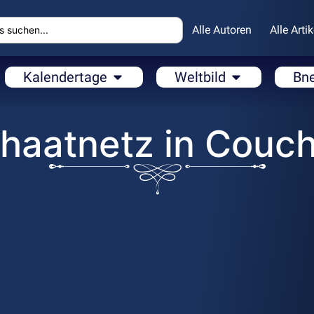
Alle Autoren
Alle Artik
Kalendertage
Weltbild
Bn
haatnetz in Couc