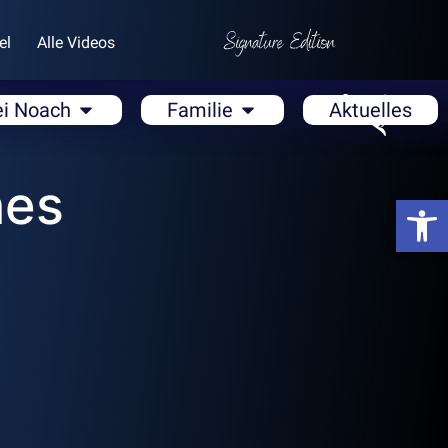
el
Alle Videos
ei Noach
Familie
Aktuelles
hes
Open