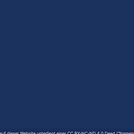
auf dieser Website unterliegt einer CC BY-NC-ND 4.0 Deed (“
Namens