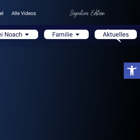
el
Alle Videos
ei Noach
Familie
Aktuelles
Open