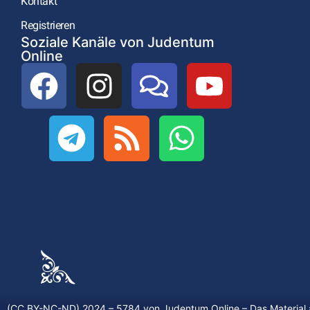
Kontakt
Registrieren
Soziale Kanäle von Judentum
Online
(CC BY-NC-ND) 2024 – 5784 von
Judentum.Online
– Das Material 