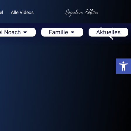
el
Alle Videos
ei Noach
Familie
Aktuelles
Open