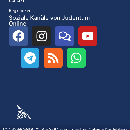
Kontakt
Registrieren
Soziale Kanäle von Judentum
Online
(CC BY-NC-ND) 2024 – 5784 von
Judentum.Online
– Das Material 