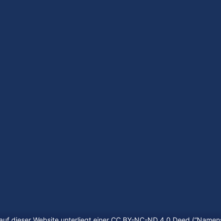
auf dieser Website unterliegt einer CC BY-NC-ND 4.0 Deed (“
Namens