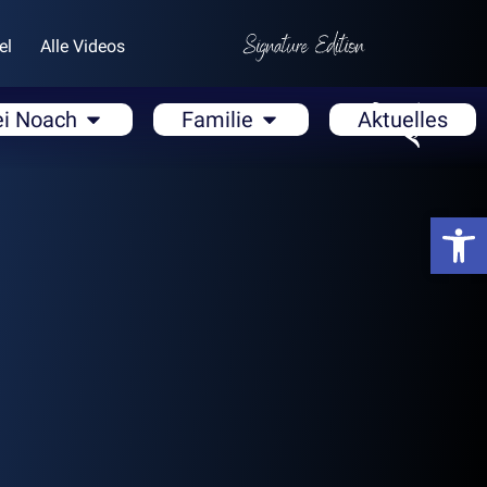
el
Alle Videos
ei Noach
Familie
Aktuelles
Open